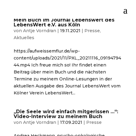
Mein Buch im Journal Lebenswert des
LebensWert e.V. aus Köln
von
Antje Vorndran
|
19.11.2021
|
Presse
,
Aktuelles
https://aufweissemflur.de/wp-
content/uploads/2021/11/PXL_20211116_09194794
44.mp4 Ich freue mich so! Ihr findet einen
Beitrag über mein Buch und die nächsten
Termine zu meinem Online-Lesungen in der
aktuellen Ausgabe des Journal LebensWert vom
Kölner Verein LebensWert...
„Die Seele wird einfach mitgerissen …“:
Video-Interview zu meinem Buch
von
Antje Vorndran
|
17.09.2021
|
Presse
Andrea Heckmann, psycho-onkologische