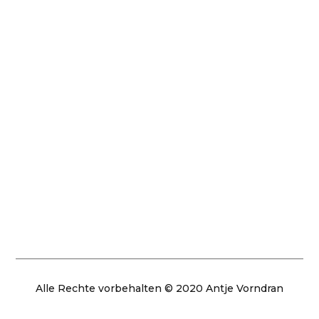
Kontakt
Fragen und Anregungen rund um das Buch
erreichen mich über meine E-Mailadresse:
nichtallein@aufweissemflur.de
@aufweissemflur
Alle Rechte vorbehalten © 2020 Antje Vorndran