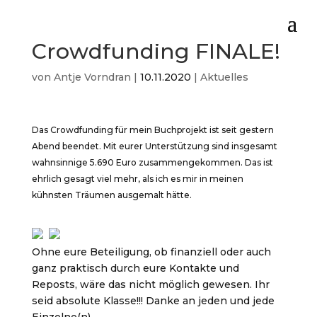
Crowdfunding FINALE!
von
Antje Vorndran
|
10.11.2020
|
Aktuelles
D
as Crowdfunding für mein Buchprojekt ist seit gestern
Abend beendet. Mit eurer Unterstützung sind insgesamt
wahnsinnige 5.690 Euro zusammengekommen. Das ist
ehrlich gesagt viel mehr, als ich es mir in meinen
kühnsten Träumen ausgemalt hätte.
Ohne eure Beteiligung, ob finanziell oder auch
ganz praktisch durch eure Kontakte und
Reposts, wäre das nicht möglich gewesen. Ihr
seid absolute Klasse!!! Danke an jeden und jede